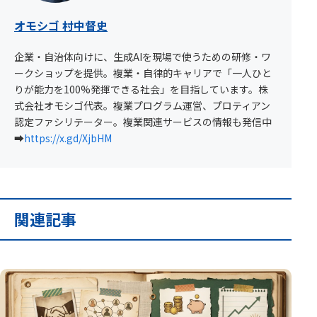
オモシゴ 村中督史
企業・自治体向けに、生成AIを現場で使うための研修・ワ
ークショップを提供。複業・自律的キャリアで「一人ひと
りが能力を100%発揮できる社会」を目指しています。株
式会社オモシゴ代表。複業プログラム運営、プロティアン
認定ファシリテーター。複業関連サービスの情報も発信中
➡︎
https://x.gd/XjbHM
関連記事